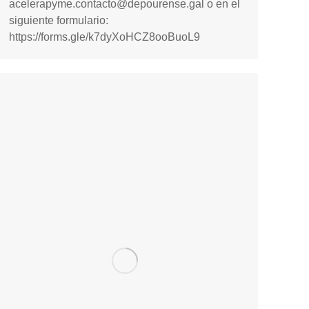
acelerapyme.contacto@depourense.gal o en el
siguiente formulario:
https://forms.gle/k7dyXoHCZ8ooBuoL9
025/02/12/oficina-