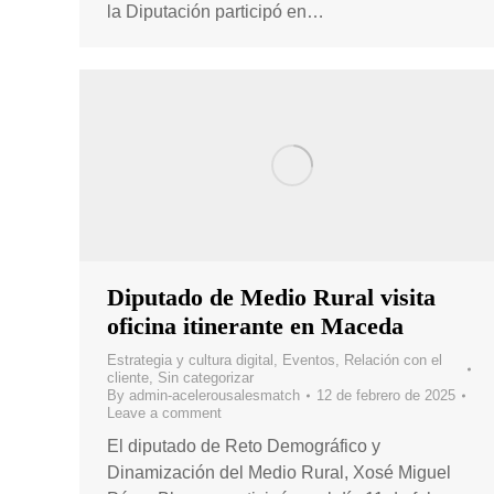
la Diputación participó en…
Diputado de Medio Rural visita
oficina itinerante en Maceda
Estrategia y cultura digital
,
Eventos
,
Relación con el
cliente
,
Sin categorizar
By
admin-acelerousalesmatch
12 de febrero de 2025
Leave a comment
El diputado de Reto Demográfico y
Dinamización del Medio Rural, Xosé Miguel