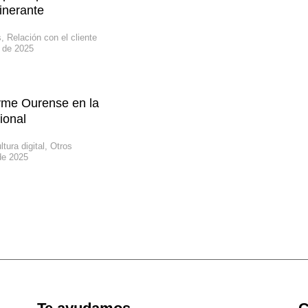
tinerante
s
,
Relación con el cliente
o de 2025
yme Ourense en la
ional
ltura digital
,
Otros
de 2025