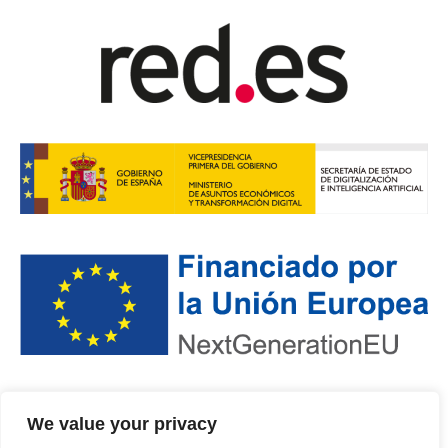
POLÍTICA DE PRIVACIDAD
·
PROTECCIÓN DE DATOS
·
We value your privacy
POLÍTICA DE COOKIES