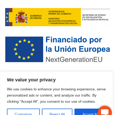
We value your privacy
POLÍTICA DE PRIVACIDAD
·
PROTECCIÓN DE DATOS
·
POLÍTICA DE COOKIES
We use cookies to enhance your browsing experience, serve
© 2024 · DEPUTACIÓN OURENSE
personalized ads or content, and analyze our traffic. By
clicking "Accept All", you consent to our use of cookies.
Español
Galego
Customize
Reject All
Accept All