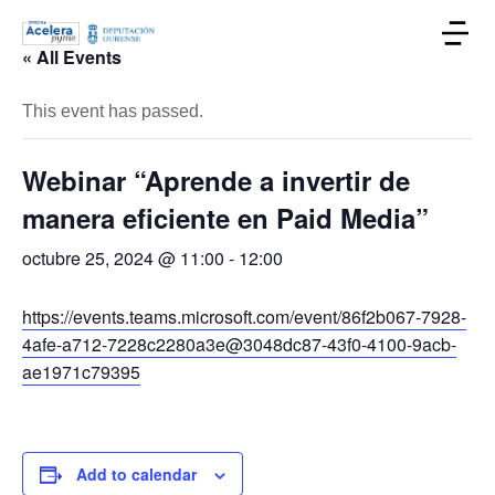
« All Events
This event has passed.
Webinar “Aprende a invertir de
manera eficiente en Paid Media”
octubre 25, 2024 @ 11:00
-
12:00
https://events.teams.microsoft.com/event/86f2b067-7928-
4afe-a712-7228c2280a3e@3048dc87-43f0-4100-9acb-
ae1971c79395
Add to calendar