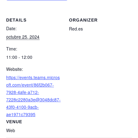
DETAILS
ORGANIZER
Date:
Red.es
octubre 25, 2024
Time:
11:00 - 12:00
Website:
https://events.teams.micros
oft.com/event/86f2b067-
7928-4afe-a712-
7228c2280a3e@3048dc87-
43f0-4100-9acb-
ae1971c79395
VENUE
Web