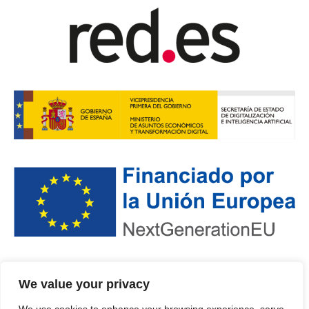
POLÍTICA DE PRIVACIDAD
·
PROTECCIÓN DE DATOS
·
We value your privacy
POLÍTICA DE COOKIES